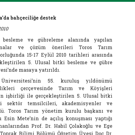
’da bahçeciliğe destek
2010
i besleme ve gübreleme alanında yapılan
şmalar ve çözüm önerileri Toros Tarım
orluğunda 15-17 Eylül 2010 tarihleri arasında
kleştirilen 5. Ulusal bitki besleme ve gübre
esi’nde masaya yatırıldı.
Üniversitesi’nin 55. kuruluş yıldönümü
nlikleri çerçevesinde Tarım ve Köyişleri
işbirliği ile gerçekleştirilen 5. Ulusal bitki
 sektör temsilcileri, akademisyenler ve
rdü. Toros Tarım yönetim kurulu başkanı ve
u Esin Mete’nin de açılış konuşması yaptığı
anlarından Prof. Dr. Habil Çolakoğlu ve Ege
i Toprak Bilimi Bölümü Öğretim Üyesi Doç Dr.