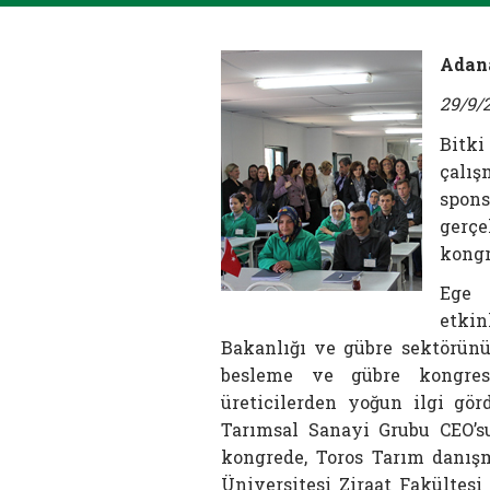
Adana
29/9/
Bitk
çalı
spons
gerçe
kongr
Ege 
etki
Bakanlığı ve gübre sektörünün 
besleme ve gübre kongresi
üreticilerden yoğun ilgi gö
Tarımsal Sanayi Grubu CEO’s
kongrede, Toros Tarım danışm
Üniversitesi Ziraat Fakültes