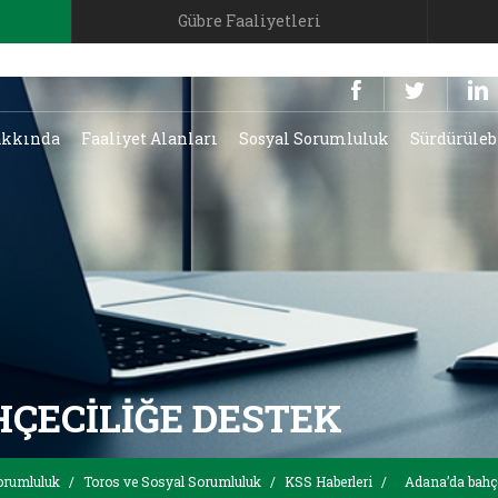
Gübre Faaliyetleri
kkında
Faaliyet Alanları
Sosyal Sorumluluk
Sürdürüleb
HÇECILIĞE DESTEK
orumluluk
/
Toros ve Sosyal Sorumluluk
/
KSS Haberleri
/
Adana’da bahçe