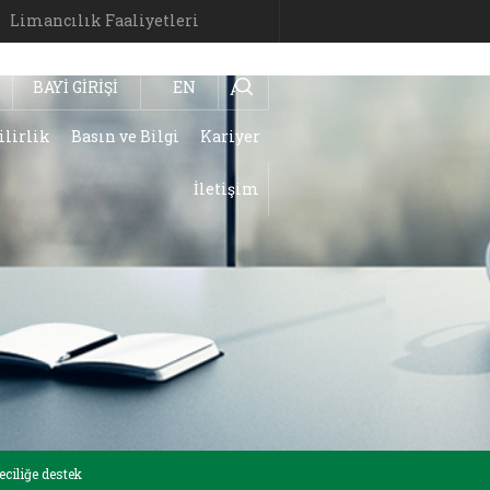
Limancılık Faaliyetleri
BAYİ GİRİŞİ
EN
Ara
ilirlik
Basın ve Bilgi
Kariyer
İletişim
ciliğe destek