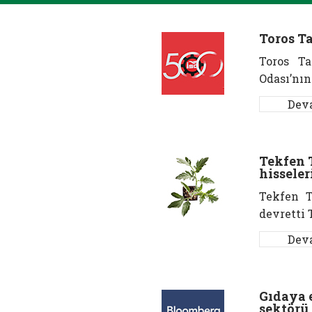
Toros Ta
Toros Ta
Odası’nın
Dev
Tekfen T
hisseler
Tekfen Ta
devretti 
Dev
Gıdaya e
sektörü