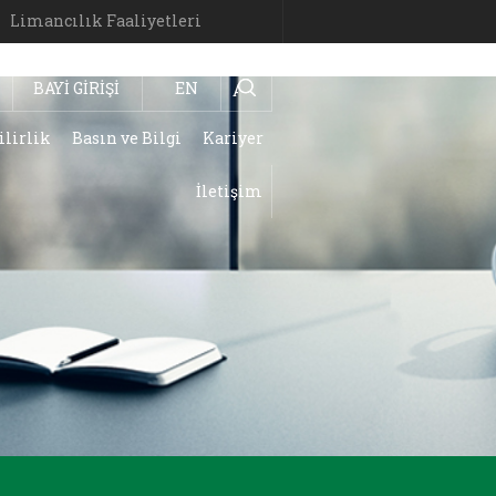
Limancılık Faaliyetleri
BAYİ GİRİŞİ
EN
Ara
ilirlik
Basın ve Bilgi
Kariyer
İletişim