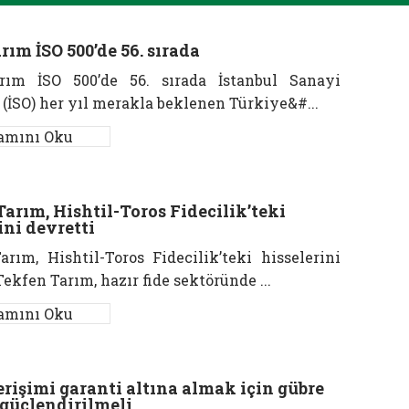
rım İSO 500’de 56. sırada
rım İSO 500’de 56. sırada İstanbul Sanayi
 (İSO) her yıl merakla beklenen Türkiye&#...
amını Oku
arım, Hishtil-Toros Fidecilik’teki
ini devretti
rım, Hishtil-Toros Fidecilik’teki hisselerini
Tekfen Tarım, hazır fide sektöründe ...
amını Oku
rişimi garanti altına almak için gübre
 güçlendirilmeli