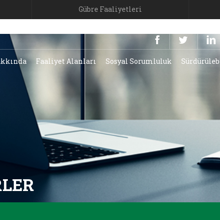
Gübre Faaliyetleri
kkında
Faaliyet Alanları
Sosyal Sorumluluk
Sürdürüleb
RLER