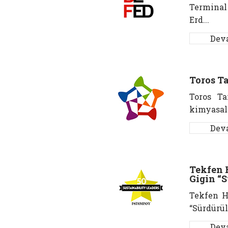
Termina
Erd...
Dev
Toros T
Toros Ta
kimyasal 
Dev
Tekfen 
Gigin “S
Tekfen H
“Sürdürül
Dev