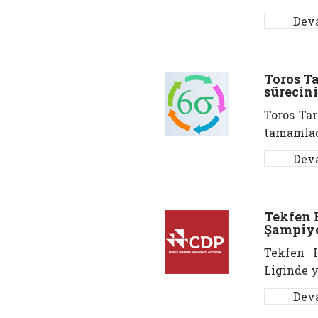
Dev
Toros Ta
sürecin
Toros Tar
tamamlad
Dev
Tekfen 
Şampiyo
Tekfen 
Liginde y
Dev