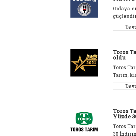
Gıdaya er
güçlendir
Dev
Toros Ta
oldu
Toros Tar
Tarım, ki
Dev
Toros T
Yüzde 3
Toros Ta
30 İndiri