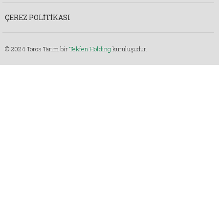
ÇEREZ POLITIKASI
© 2024 Toros Tarım bir
Tekfen Holding
kuruluşudur.