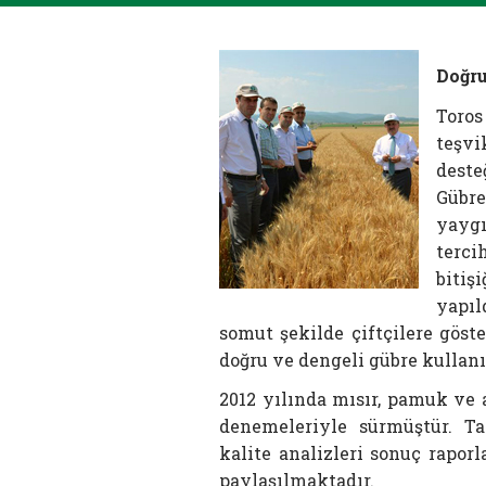
Doğru
Toros
teşv
deste
Gübr
yaygı
terci
bitiş
yapıl
somut şekilde çiftçilere göst
doğru ve dengeli gübre kullan
2012 yılında mısır, pamuk ve 
denemeleriyle sürmüştür. T
kalite analizleri sonuç raporl
paylaşılmaktadır.