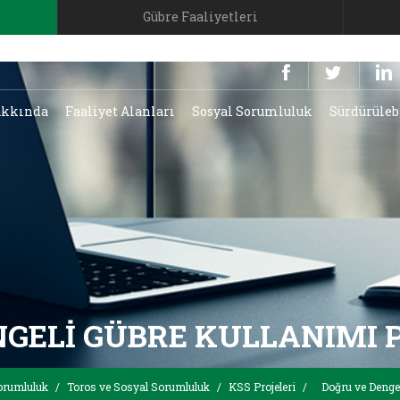
Gübre Faaliyetleri
kkında
Faaliyet Alanları
Sosyal Sorumluluk
Sürdürüleb
NGELI GÜBRE KULLANIMI 
orumluluk
/
Toros ve Sosyal Sorumluluk
/
KSS Projeleri
/
Doğru ve Dengel