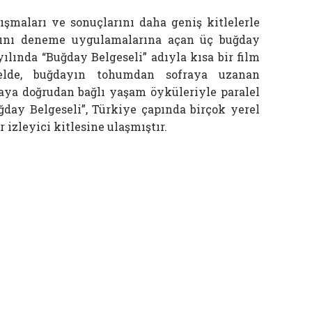
şmaları ve sonuçlarını daha geniş kitlelerle
rını deneme uygulamalarına açan üç buğday
yılında “Buğday Belgeseli” adıyla kısa bir film
eselde, buğdayın tohumdan sofraya uzanan
ğdaya doğrudan bağlı yaşam öyküleriyle paralel
uğday Belgeseli”, Türkiye çapında birçok yerel
 izleyici kitlesine ulaşmıştır.