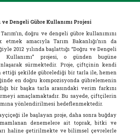
 ve Dengeli Gübre Kullanımı Projesi
 Tarım’ın, doğru ve dengeli gübre kullanımını
ik etmek amacıyla Tarım Bakanlığı’nın da
ğiyle 2012 yılında başlattığı “Doğru ve Dengeli
e Kullanımı” projesi, o günden bugüne
nlaşarak sürmektedir. Proje, çiftçinin kendi
h ettiği şekilde gübrelediği bir tarla ile, hemen
iğinde en doğru kompozisyonda gübrelemenin
dığı bir başka tarla arasındaki verim farkını
ermeyi amaçlamaktadır. Bu sayede, çiftçilerin
ımına yönlendirilmesi hedeflenmektedir.
ayçiçeği ile başlayan proje, daha sonra buğday
amamlanan denemelere ait toprak, bitki ve
arı haline getirilmekte ve bilimsel çevrelerle