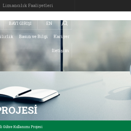
Limancılık Faaliyetleri
BAYİ GİRİŞİ
EN
Ara
ilirlik
Basın ve Bilgi
Kariyer
İletişim
PROJESI
i Gübre Kullanımı Projesi