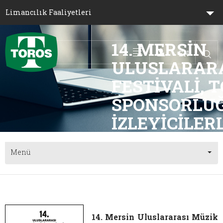
Limancılık Faaliyetleri
14. MERSIN 
EN
Toggle navigation
ULUSLARARA
FESTIVALI, 
SPONSORLUĞ
Menü
14. Mersin Uluslararası Müzik