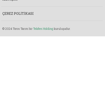
ÇEREZ POLITIKASI
© 2024 Toros Tarım bir
Tekfen Holding
kuruluşudur.