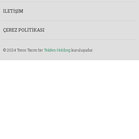
İLETIŞIM
ÇEREZ POLITIKASI
© 2024 Toros Tarım bir
Tekfen Holding
kuruluşudur.