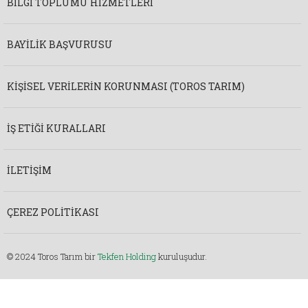
BILGI TOPLUMU HIZMETLERI
BAYILIK BAŞVURUSU
KIŞISEL VERILERIN KORUNMASI (TOROS TARIM)
İŞ ETIĞI KURALLARI
İLETIŞIM
ÇEREZ POLITIKASI
© 2024 Toros Tarım bir
Tekfen Holding
kuruluşudur.