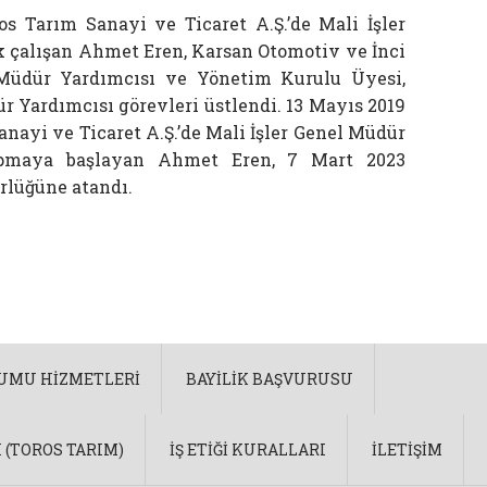
ros Tarım Sanayi ve Ticaret A.Ş.’de Mali İşler
 çalışan Ahmet Eren, Karsan Otomotiv ve İnci
 Müdür Yardımcısı ve Yönetim Kurulu Üyesi,
r Yardımcısı görevleri üstlendi. 13 Mayıs 2019
anayi ve Ticaret A.Ş.’de Mali İşler Genel Müdür
apmaya başlayan Ahmet Eren, 7 Mart 2023
rlüğüne atandı.
LUMU HIZMETLERI
BAYILIK BAŞVURUSU
 (TOROS TARIM)
İŞ ETIĞI KURALLARI
İLETIŞIM