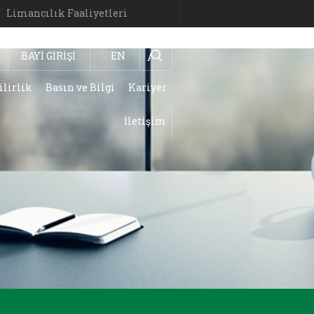
Limancılık Faaliyetleri
BAYİ GİRİŞİ
EN
Ara
ilirlik
Basın ve Bilgi
Kariyer
İletişim