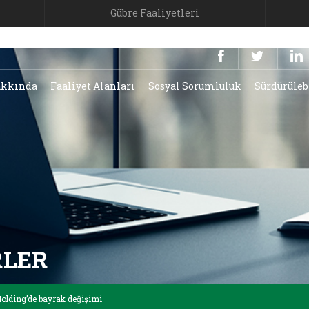
Gübre Faaliyetleri
kkında
Faaliyet Alanları
Sosyal Sorumluluk
Sürdürüleb
RLER
olding’de bayrak değişimi