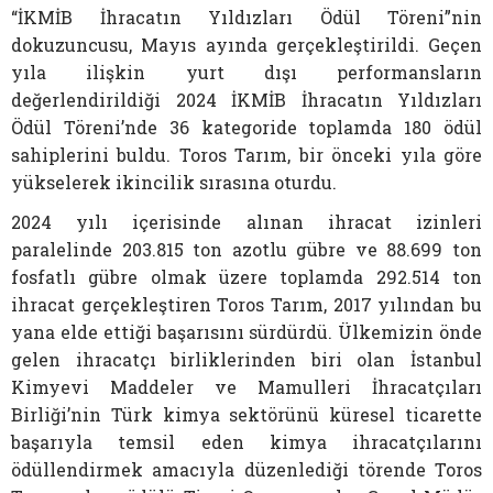
“İKMİB İhracatın Yıldızları Ödül Töreni”nin
dokuzuncusu, Mayıs ayında gerçekleştirildi. Geçen
yıla ilişkin yurt dışı performansların
değerlendirildiği 2024 İKMİB İhracatın Yıldızları
Ödül Töreni’nde 36 kategoride toplamda 180 ödül
sahiplerini buldu. Toros Tarım, bir önceki yıla göre
yükselerek ikincilik sırasına oturdu.
2024 yılı içerisinde alınan ihracat izinleri
paralelinde 203.815 ton azotlu gübre ve 88.699 ton
fosfatlı gübre olmak üzere toplamda 292.514 ton
ihracat gerçekleştiren Toros Tarım, 2017 yılından bu
yana elde ettiği başarısını sürdürdü. Ülkemizin önde
gelen ihracatçı birliklerinden biri olan İstanbul
Kimyevi Maddeler ve Mamulleri İhracatçıları
Birliği’nin Türk kimya sektörünü küresel ticarette
başarıyla temsil eden kimya ihracatçılarını
ödüllendirmek amacıyla düzenlediği törende Toros