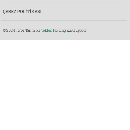
ÇEREZ POLITIKASI
© 2024 Toros Tarım bir
Tekfen Holding
kuruluşudur.