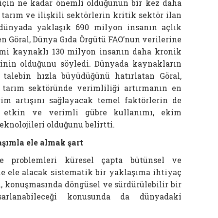
için ne kadar önemli olduğunun bir kez daha
tarım ve ilişkili sektörlerin kritik sektör ilan
da dünyada yaklaşık 690 milyon insanın açlık
en Göral, Dünya Gıda Örgütü FAO’nun verilerine
emi kaynaklı 130 milyon insanın daha kronik
kinin olduğunu söyledi. Dünyada kaynakların
alebin hızla büyüdüğünü hatırlatan Göral,
 tarım sektöründe verimliliği artırmanın en
im artışını sağlayacak temel faktörlerin de
ra etkin ve verimli gübre kullanımı, ekim
knolojileri olduğunu belirtti.
aşımla ele almak şart
 problemleri küresel çapta bütünsel ve
 ile ele alacak sistematik bir yaklaşıma ihtiyaç
, konuşmasında döngüsel ve sürdürülebilir bir
sarlanabileceği konusunda da dünyadaki