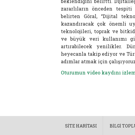
beklendiğini belirtti. Dijita
zararlıların önceden tespiti
belirten Göral, “Dijital tek
kazandıracak çok önemli uy
teknolojileri, toprak ve bitk
ve büyük veri kullanımı gi
artırabilecek yenilikler. 
heyecanla takip ediyor ve Tür
adımlar atmak için çalışıyoruz
Oturumun video kaydını izlem
SITE HARITASI
BILGI TOP