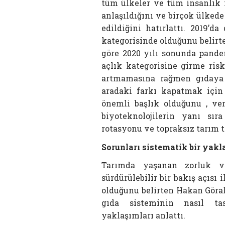
tüm ülkeler ve tüm insanlık 
anlaşıldığını ve birçok ülkede 
edildiğini hatırlattı. 2019’
kategorisinde olduğunu belirt
göre 2020 yılı sonunda pand
açlık kategorisine girme ris
artmamasına rağmen gıdaya t
aradaki farkı kapatmak için
önemli başlık olduğunu , ver
biyoteknolojilerin yanı sı
rotasyonu ve topraksız tarım te
Sorunları sistematik bir yakl
Tarımda yaşanan zorluk ve
sürdürülebilir bir bakış açısı
olduğunu belirten Hakan Göral
gıda sisteminin nasıl ta
yaklaşımları anlattı.