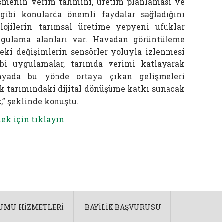
lleşmenin verim tahmini, üretim planlaması ve
 gibi konularda önemli faydalar sağladığını
nolojilerin tarımsal üretime yepyeni ufuklar
gulama alanları var. Havadan görüntüleme
ideki değişimlerin sensörler yoluyla izlenmesi
bi uygulamalar, tarımda verimi katlayarak
Dünyada bu yönde ortaya çıkan gelişmeleri
k tarımındaki dijital dönüşüme katkı sunacak
,” şeklinde konuştu.
ek için tıklayın
LUMU HIZMETLERI
BAYILIK BAŞVURUSU