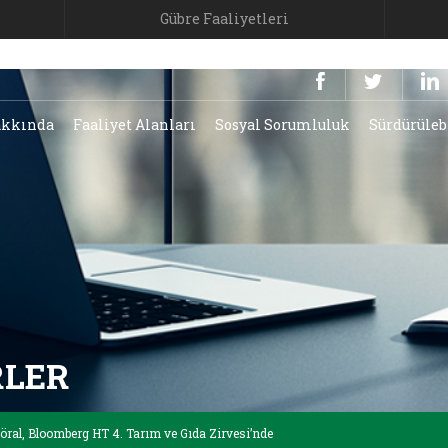
Gübre Faaliyetleri
kkında
Faaliyet Alanları
Sosyal Sorumluluk
Sürdürüleb
RLER
ral, Bloomberg HT 4. Tarım ve Gıda Zirvesi’nde