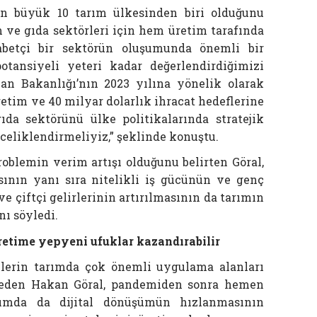
en büyük 10 tarım ülkesinden biri olduğunu
m ve gıda sektörleri için hem üretim tarafında
betçi bir sektörün oluşumunda önemli bir
otansiyeli yeteri kadar değerlendirdiğimizi
n Bakanlığı’nın 2023 yılına yönelik olarak
etim ve 40 milyar dolarlık ihracat hedeflerine
ıda sektörünü ülke politikalarında stratejik
eliklendirmeliyiz,” şeklinde konuştu.
blemin verim artışı olduğunu belirten Göral,
sının yanı sıra nitelikli iş gücünün ve genç
ve çiftçi gelirlerinin artırılmasının da tarımın
nı söyledi.
üretime yepyeni ufuklar kazandırabilir
jilerin tarımda çok önemli uygulama alanları
eden Hakan Göral, pandemiden sonra hemen
rımda da dijital dönüşümün hızlanmasının