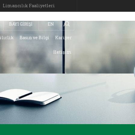
Limancılık Faaliyetleri
BAYİ GİRİŞİ
EN
Ara
ilirlik
Basın ve Bilgi
Kariyer
İletişim