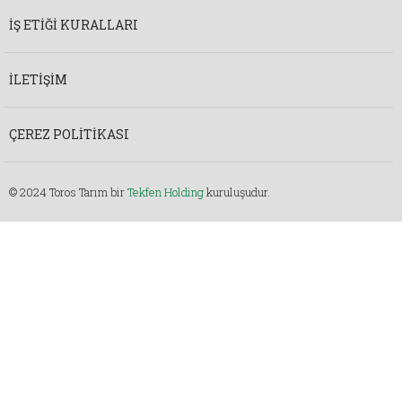
İŞ ETIĞI KURALLARI
İLETIŞIM
ÇEREZ POLITIKASI
© 2024 Toros Tarım bir
Tekfen Holding
kuruluşudur.