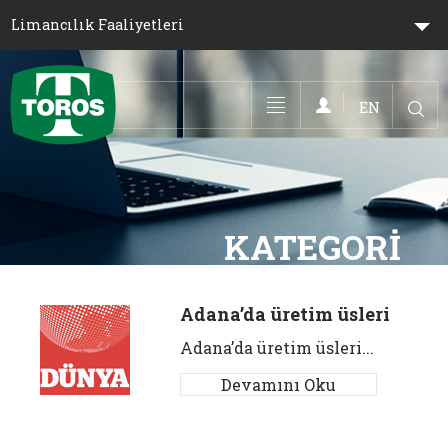
Limancılık Faaliyetleri
EN
Toggle navigation
KA
Adana’da üretim üsleri​
Adana’da üretim üsleri​...
Devamını Oku