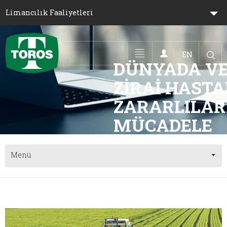
Limancılık Faaliyetleri
EN
Toggle navigation
DÜNYADA VE 
ZIRAI HASTAL
ZARARLILAR
M
Menü