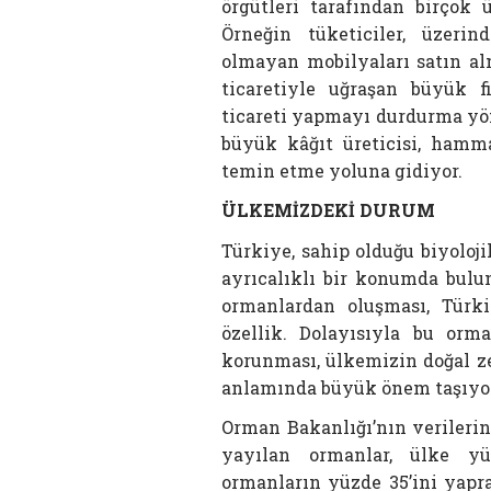
örgütleri tarafından birçok 
Örneğin tüketiciler, üzerin
olmayan mobilyaları satın al
ticaretiyle uğraşan büyük f
ticareti yapmayı durdurma yön
büyük kâğıt üreticisi, hamm
temin etme yoluna gidiyor.
ÜLKEMİZDEKİ DURUM
Türkiye, sahip olduğu biyoloj
ayrıcalıklı bir konumda bulu
ormanlardan oluşması, Türki
özellik. Dolayısıyla bu orma
korunması, ülkemizin doğal ze
anlamında büyük önem taşıyo
Orman Bakanlığı’nın verilerin
yayılan ormanlar, ülke yü
ormanların yüzde 35’ini yapra