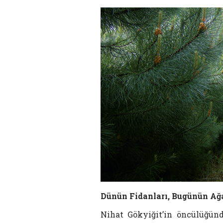
Dünün Fidanları, Bugünün Ağ
Nihat Gökyiğit’in öncülüğünd