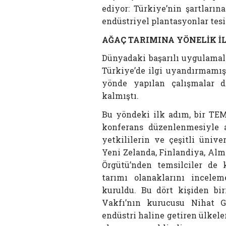
ediyor: Türkiye’nin şartların
endüstriyel plantasyonlar tes
AĞAÇ TARIMINA YÖNELİK İL
Dünyadaki başarılı uygulamal
Türkiye’de ilgi uyandırmamış
yönde yapılan çalışmalar 
kalmıştı.
Bu yöndeki ilk adım, bir TEMA
konferans düzenlenmesiyle a
yetkililerin ve çeşitli ünive
Yeni Zelanda, Finlandiya, Alma
Örgütü’nden temsilciler de 
tarımı olanaklarını incelem
kuruldu. Bu dört kişiden b
Vakfı’nın kurucusu Nihat Gö
endüstri haline getiren ülkele