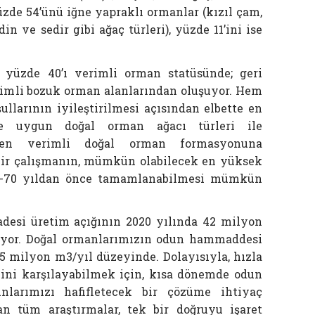
yüzde 54’ünü iğne yapraklı ormanlar (kızıl çam,
in ve sedir gibi ağaç türleri), yüzde 11’ini ise
yüzde 40’ı verimli orman statüsünde; geri
rimli bozuk orman alanlarından oluşuyor. Hem
llarının iyileştirilmesi açısından elbette en
ye uygun doğal orman ağacı türleri ile
iden verimli doğal orman formasyonuna
bir çalışmanın, mümkün olabilecek en yüksek
60-70 yıldan önce tamamlanabilmesi mümkün
esi üretim açığının 2020 yılında 42 milyon
yor. Doğal ormanlarımızın odun hammaddesi
15 milyon m3/yıl düzeyinde. Dolayısıyla, hızla
ini karşılayabilmek için, kısa dönemde odun
nlarımızı hafifletecek bir çözüme ihtiyaç
n tüm araştırmalar, tek bir doğruyu işaret