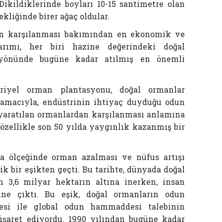
 Dikildiklerinde boyları 10-15 santimetre olan
kliğinde birer ağaç oldular.
n karşılanması bakımından en ekonomik ve
rımı, her biri hazine değerindeki doğal
yönünde bugüne kadar atılmış en önemli
iyel orman plantasyonu, doğal ormanlar
 amacıyla, endüstrinin ihtiyaç duyduğu odun
yaratılan ormanlardan karşılanması anlamına
 özellikle son 50 yılda yaygınlık kazanmış bir
ya ölçeğinde orman azalması ve nüfus artışı
tik bir eşikten geçti. Bu tarihte, dünyada doğal
n 3,6 milyar hektarın altına inerken, insan
ne çıktı. Bu eşik, doğal ormanların odun
esi ile global odun hammaddesi talebinin
 işaret ediyordu. 1990 yılından bugüne kadar