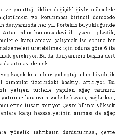
ı ve yarattığı iklim değişikliğiyle mücadele
nişletilmesi ve korunması birincil derecede
şın dünyamızda her yıl Portekiz büyüklüğünde
. Artan odun hammaddesi ihtiyacını plastik,
melerle karşılamaya çalışmak ise soruna bir
alzemeleri üretebilmek için oduna göre 6 ila
camak gerekiyor. Bu da, dünyamızın başına dert
a da artması demek.
aç kaçak kesimlere yol açtığından, biyolojik
l ormanlar üzerindeki baskıyı artırıyor. Bu
ızlı yetişen türlerle yapılan ağaç tarımını
 yatırımcılara uzun vadede kazanç sağlarken,
t etme fırsatı veriyor. Çevre bilinci yüksek
manlara karşı hassasiyetinin artması da ağaç
ra yönelik tahribatın durdurulması, çevre