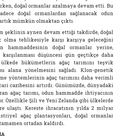
arken, doğal ormanlar azalmaya devam etti. Bu
sadece doğal ormanlardan sağlanacak odun
artık mümkün olmaktan çıktı.
 şeklinin aynen devam ettiği takdirde, doğal
olma tehlikesiyle karşı karşıya geleceğini
dun hammaddesinin doğal ormanlar yerine,
n karşılanması düşüncesi gün geçtikçe daha
 ülkede hükümetlerin ağaç tarımını teşvik
bu alana yönelmesini sağladı. Klon-genetik
rme yöntemlerinin ağaç tarımını daha verimli
ari cazibesini artırdı. Günümüzde, dünyadaki
uran ağaç tarımı, odun hammadde ihtiyacının
r. Özellikle Şili ve Yeni Zelanda gibi ülkelerde
e ulaştı. Kereste ihracatının yılda 2 milyar
üstriyel ağaç plantasyonları, doğal ormanlar
 tamamen ortadan kaldırdı.
MA