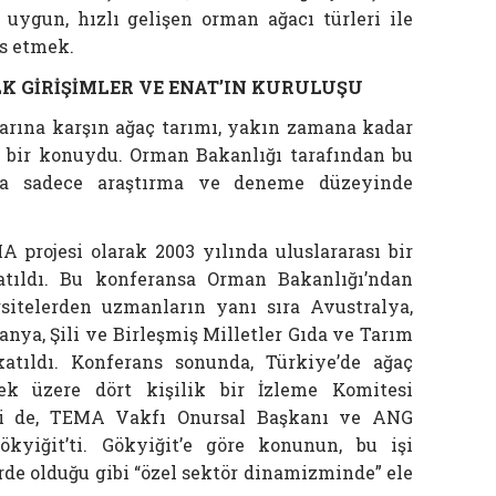
a uygun, hızlı gelişen orman ağacı türleri ile
is etmek.
K GİRİŞİMLER VE ENAT’IN KURULUŞU
arına karşın ağaç tarımı, yakın zamana kadar
 bir konuydu. Orman Bakanlığı tarafından bu
da sadece araştırma ve deneme düzeyinde
 projesi olarak 2003 yılında uluslararası bir
tıldı. Bu konferansa Orman Bakanlığı’ndan
rsitelerden uzmanların yanı sıra Avustralya,
nya, Şili ve Birleşmiş Milletler Gıda ve Tarım
katıldı. Konferans sonunda, Türkiye’de ağaç
ek üzere dört kişilik bir İzleme Komitesi
iri de, TEMA Vakfı Onursal Başkanı ve ANG
kyiğit’ti. Gökyiğit’e göre konunun, bu işi
rde olduğu gibi “özel sektör dinamizminde” ele