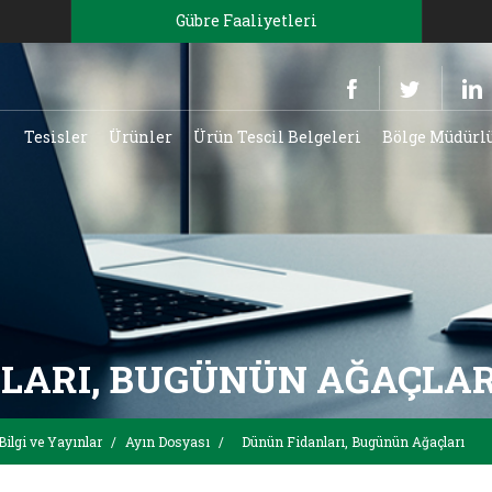
Gübre Faaliyetleri
Tesisler
Ürünler
Ürün Tescil Belgeleri
Bölge Müdürl
LARI, BUGÜNÜN AĞAÇLAR
Bilgi ve Yayınlar
/
Ayın Dosyası
/
Dünün Fidanları, Bugünün Ağaçları