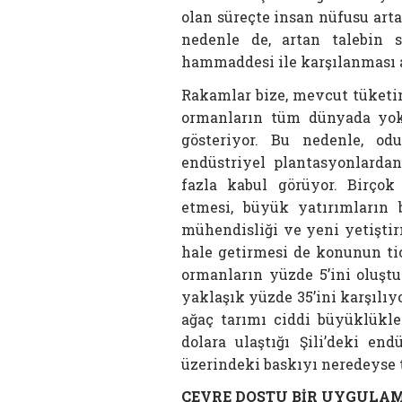
olan süreçte insan nüfusu art
nedenle de, artan talebin 
hammaddesi ile karşılanması 
Rakamlar bize, mevcut tüketim
ormanların tüm dünyada yok 
gösteriyor. Bu nedenle, o
endüstriyel plantasyonlarda
fazla kabul görüyor. Birçok
etmesi, büyük yatırımların 
mühendisliği ve yeni yetişti
hale getirmesi de konunun tic
ormanların yüzde 5’ini oluşt
yaklaşık yüzde 35’ini karşılıyo
ağaç tarımı ciddi büyüklükler
dolara ulaştığı Şili’deki end
üzerindeki baskıyı neredeyse
ÇEVRE DOSTU BİR UYGULA