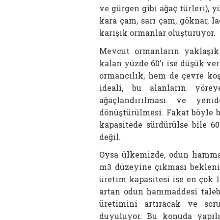
ve gürgen gibi ağaç türleri), 
kara çam, sarı çam, göknar, lad
karışık ormanlar oluşturuyor.
Mevcut ormanların yaklaşık 
kalan yüzde 60’ı ise düşük ve
ormancılık, hem de çevre koşu
ideali, bu alanların yöre
ağaçlandırılması ve yen
dönüştürülmesi. Fakat böyle 
kapasitede sürdürülse bile 
değil.
Oysa ülkemizde, odun hammad
m3 düzeyine çıkması bekleni
üretim kapasitesi ise en çok 
artan odun hammaddesi taleb
üretimini artıracak ve soru
duyuluyor. Bu konuda yapıla