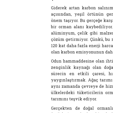
Giderek artan karbon salınım
açısından, yeşil örtünün ge
önem taşıyor. Bu gerçeğe kar
bir orman alanı kaybediliyor
alüminyum, çelik gibi malze
çözüm getirmiyor. Çünkü, bu m
120 kat daha fazla enerji har
olan karbon emisyonunun dah
Odun hammaddesine olan ihtiy
zenginlik kaynağı olan doğa
sürecin en etkili çaresi, h
yaygınlaştırmak. Ağaç tarımı
aynı zamanda çevreye de hizme
ülkelerdeki tüketicilerin or
tarımını teşvik ediyor.
Gerçekten de doğal ormanla