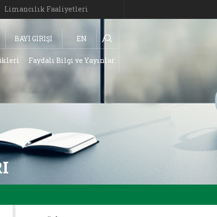
Limancılık Faaliyetleri
BAYİ GİRİŞİ
EN
Ara
ükleri
Faydalı Bilgi ve Yayınlar
I