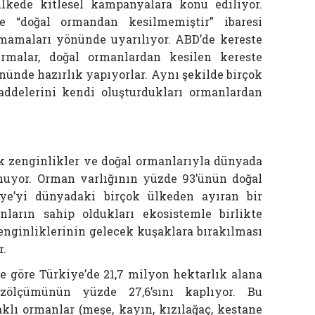
ülkede kitlesel kampanyalara konu ediliyor.
de “doğal ormandan kesilmemiştir” ibaresi
mamaları yönünde uyarılıyor. ABD’de kereste
irmalar, doğal ormanlardan kesilen kereste
ünde hazırlık yapıyorlar. Aynı şekilde birçok
addelerini kendi oluşturdukları ormanlardan
ik zenginlikler ve doğal ormanlarıyla dünyada
nuyor. Orman varlığının yüzde 93’ünün doğal
ye’yi dünyadaki birçok ülkeden ayıran bir
nların sahip oldukları ekosistemle birlikte
nginliklerinin gelecek kuşaklara bırakılması
r.
e göre Türkiye’de 21,7 milyon hektarlık alana
zölçümünün yüzde 27,6’sını kaplıyor. Bu
klı ormanlar (meşe, kayın, kızılağaç, kestane